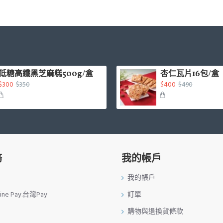
低糖高纖黑芝麻糕500g/盒
杏仁瓦片16包/盒
$300
$400
$350
$490
務
我的帳戶
我的帳戶
ne Pay.台灣Pay
訂單
購物與退換貨條款