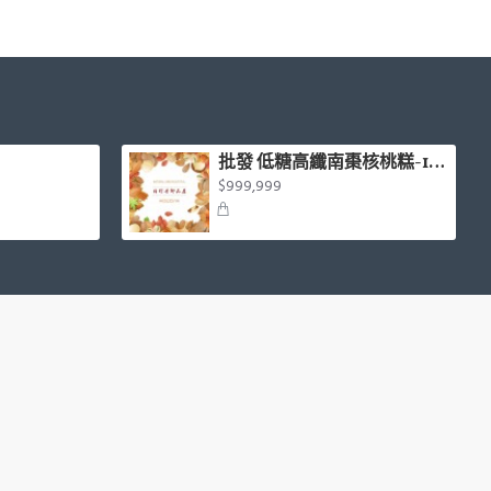
批發 低糖高纖南棗核桃糕-1台斤
$999,999