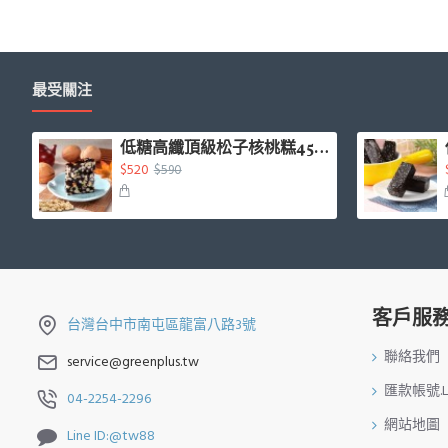
最受關注
低糖高纖頂級松子核桃糕450g/盒
$520
$590
客戶服
台灣台中市南屯區龍富八路3號
聯絡我們
service@greenplus.tw
匯款帳號.Li
04-2254-2296
網站地圖
Line ID:@tw88