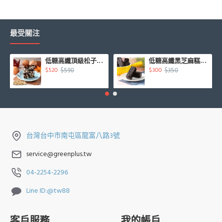
最受關注
低糖高纖頂級松子核桃糕450g/盒
低糖高纖黑芝麻糕500g/盒
$590
$350
$520
$300
台灣台中市南屯區龍富八路3號
service@greenplus.tw
04-2254-2296
Line ID:@tw88
客戶服務
我的帳戶