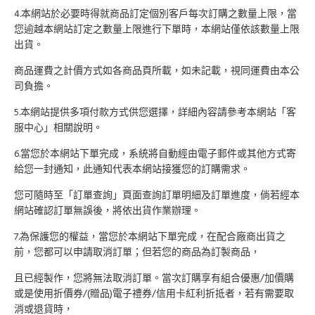
4.本網站於必要時得就商品訂定個別客戶每次訂購之數量上限，當
您逾越本網站訂定之數量上限進行下單時，本網站僅依該數量上限
出貨。
商品運費之計價方式如各商品頁所載，如未記載，視同運費由本公
司負擔。
5.本網站提供多項付款方式供您選擇，詳細內容請參考本網站「客
服中心」相關說明。
6.當您於本網站下單完成，系統將自動經由電子郵件或其他方式寄
給您一封通知，此通知代表本網站接獲您的訂購需求。
您可隨時至「訂單查詢」頁面查詢訂單明細及訂單進度，倘若經本
網站確認訂單無誤後，將依出貨作業辦理。
7.為保護您的權益，當您於本網站下單完成，在配合廠商出貨之
前，您都可以申請取消訂單；但若您的商品為訂製商品，
且已經製作，您將無法取消訂單。當次訂購享有組合優惠/加價購
或是使用折價券/(贈品)電子禮券/信用卡紅利折抵者，若有需要取
消或退貨時，