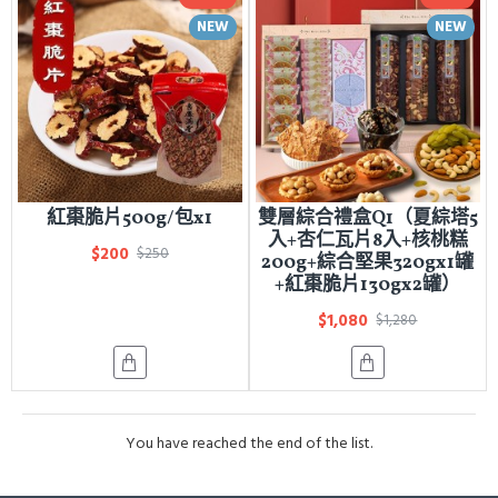
NEW
NEW
紅棗脆片500g/包x1
雙層綜合禮盒Q1（夏綜塔5
入+杏仁瓦片8入+核桃糕
$200
$250
200g+綜合堅果320gx1罐
+紅棗脆片130gx2罐）
$1,080
$1,280
You have reached the end of the list.