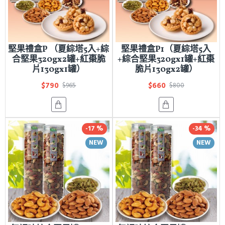
堅果禮盒P （夏綜塔5入+綜
堅果禮盒P1（夏綜塔5入
合堅果320gx2罐+紅棗脆
+綜合堅果320gx1罐+紅棗
片130gx1罐）
脆片130gx2罐）
$790
$660
$965
$800
-17 %
-34 %
NEW
NEW