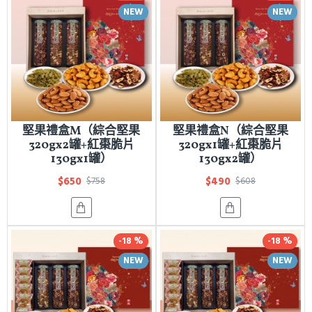
NEW
NEW
堅果禮盒M（綜合堅果
堅果禮盒N（綜合堅果
320gx2罐+紅棗脆片
320gx1罐+紅棗脆片
130gx1罐）
130gx2罐）
$650
$490
$758
$608
-18 %
-18 %
NEW
NEW