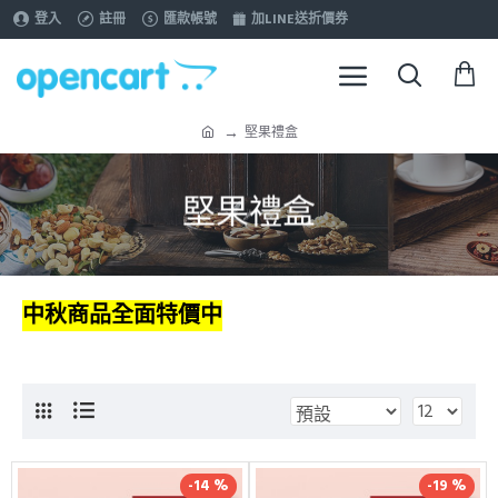
登入
註冊
匯款帳號
加LINE送折價券
堅果禮盒
堅果禮盒
中秋商品全面特價中
-14 %
-19 %