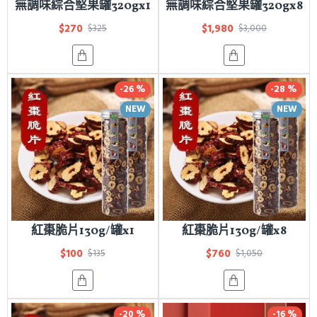
無調味綜合堅果罐320gx1
無調味綜合堅果罐320gx8
$270
$1,980
$325
$3,000
-26 %
-28 %
NEW
NEW
紅棗脆片130g/罐x1
紅棗脆片130g/罐x8
$100
$760
$135
$1,050
-20 %
-16 %