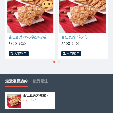
HOT
杏仁瓦片22包/袋(無提袋)
杏仁瓦片16包/盒
$520
$400
$620
$490
加入購物車
加入購物車
最近瀏覽過的
最受關注
杏仁瓦片大禮盒 24包/盒
$725
$620