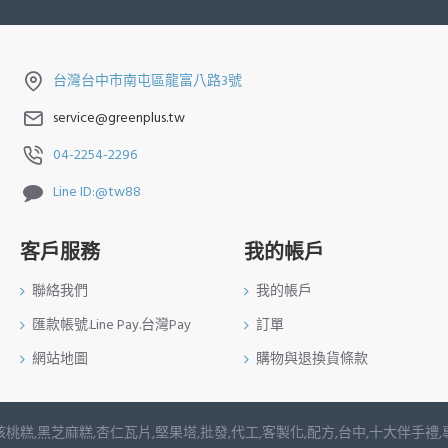
台灣台中市南屯區龍富八路3號
service@greenplus.tw
04-2254-2296
Line ID:@tw88
客戶服務
我的帳戶
聯絡我們
我的帳戶
匯款帳號.Line Pay.台灣Pay
訂單
網站地圖
購物與退換貨條款
桃糕,黑芝麻糕,杏仁瓦片,堅果塔,批發,代工,客製化,配方,台中,十大伴手禮