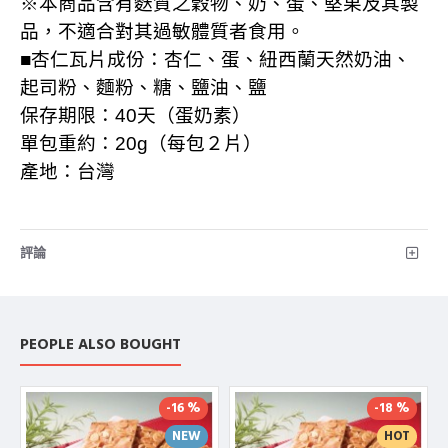
※本商品含有麩質之穀物、奶、蛋、堅果及其製
品，不適合對其過敏體質者食用。
■杏仁瓦片成份：杏仁、蛋、紐西蘭天然奶油、
起司粉
、
麵粉、糖、鹽油、鹽
保存期限：
40
天（蛋奶素）
單包重約：
20g
（每包２片）
產地：台灣
評論
PEOPLE ALSO BOUGHT
-16 %
-18 %
NEW
HOT