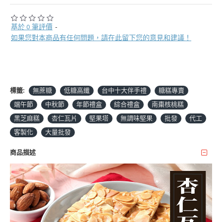
基於 0 筆評價
-
如果您對本商品有任何問題，請在此留下您的意見和建議！
標籤:
無蔗糖
低糖高纖
台中十大伴手禮
糖糕專賣
端午節
中秋節
年節禮盒
綜合禮盒
南棗核桃糕
黑芝麻糕
杏仁瓦片
堅果塔
無調味堅果
批發
代工
客製化
大量批發
商品描述