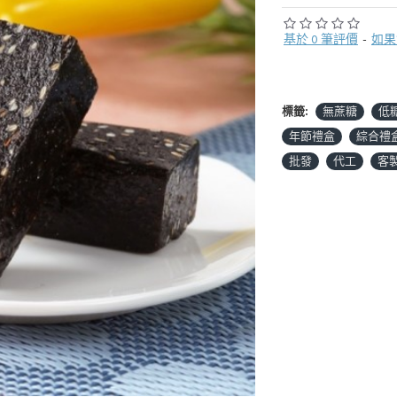
基於 0 筆評價
-
如果
標籤:
無蔗糖
低
年節禮盒
綜合禮
批發
代工
客