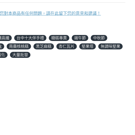
您對本商品有任何問題，請在此留下您的意見和建議！
糖高纖
台中十大伴手禮
糖糕專賣
端午節
中秋節
盒
南棗核桃糕
黑芝麻糕
杏仁瓦片
堅果塔
無調味堅果
製化
大量批發