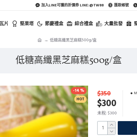
加入LINE可獲的折價券 LINE:@TW88
匯款帳號
瓦片
堅果塔
節慶禮盒
綜合禮盒
大量批發
低糖高纖黑芝麻糕500g/盒
低糖高纖黑芝麻糕500g/盒
-14 %
$350
M
HOT
$300
未稅: $300